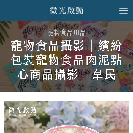
跳
到
內
寵物食品用品
容
寵物食品攝影｜繽紛
包裝寵物食品肉泥點
心商品攝影｜韋民