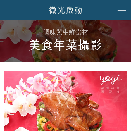
跳
到
內
調味與生鮮食材
容
美食年菜攝影